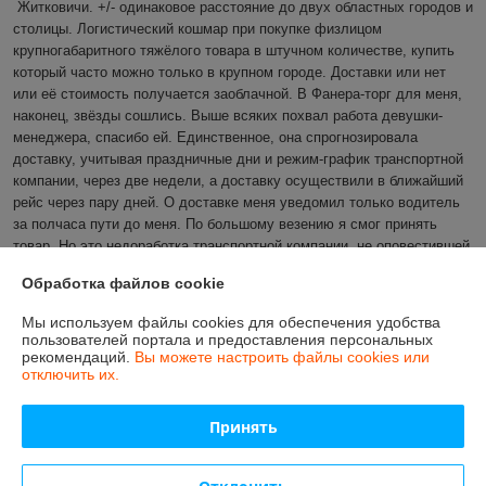
Житковичи. +/- одинаковое расстояние до двух областных городов и 
столицы. Логистический кошмар при покупке физлицом 
крупногабаритного тяжёлого товара в штучном количестве, купить 
который часто можно только в крупном городе. Доставки или нет 
или её стоимость получается заоблачной. В Фанера-торг для меня, 
наконец, звёзды сошлись. Выше всяких похвал работа девушки-
менеджера, спасибо ей. Единственное, она спрогнозировала 
доставку, учитывая праздничные дни и режим-график транспортной 
компании, через две недели, а доставку осуществили в ближайший 
рейс через пару дней. О доставке меня уведомил только водитель 
за полчаса пути до меня. По большому везению я смог принять 
товар. Но это недоработка транспортной компании, не оповестившей 
меня заранее.
Обработка файлов cookie
Показать все отзывы
Мы используем файлы cookies для обеспечения удобства
пользователей портала и предоставления персональных
рекомендаций.
Вы можете настроить файлы cookies или
отключить их.
О нас
Принять
Контакты
Доставка и оплата