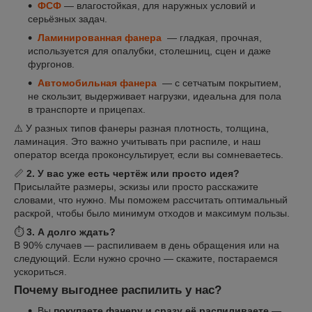
ФСФ
— влагостойкая, для наружных условий и
серьёзных задач.
Ламинированная фанера
— гладкая, прочная,
используется для опалубки, столешниц, сцен и даже
фургонов.
Автомобильная фанера
— с сетчатым покрытием,
не скользит, выдерживает нагрузки, идеальна для пола
в транспорте и прицепах.
⚠️ У разных типов фанеры разная плотность, толщина,
ламинация. Это важно учитывать при распиле, и наш
оператор всегда проконсультирует, если вы сомневаетесь.
📏
2. У вас уже есть чертёж или просто идея?
Присылайте размеры, эскизы или просто расскажите
словами, что нужно. Мы поможем рассчитать оптимальный
раскрой, чтобы было минимум отходов и максимум пользы.
⏱️
3. А долго ждать?
В 90% случаев — распиливаем в день обращения или на
следующий. Если нужно срочно — скажите, постараемся
ускориться.
Почему выгоднее распилить у нас?
Вы
покупаете фанеру и сразу её распиливаете
—