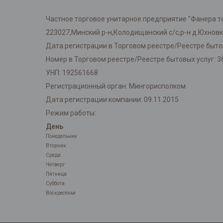
Частное торговое унитарное предприятие "Фанера т
223027,Минский р-н,Колодищанский с/с,р-н д.Юхнов
Дата регистрации в Торговом реестре/Реестре бытов
Номер в Торговом реестре/Реестре бытовых услуг: 3
УНП: 192561668
Регистрационный орган: Мингорисполком
Дата регистрации компании: 09.11.2015
Режим работы:
День
Понедельник
Вторник
Среда
Четверг
Пятница
Суббота
Воскресенье