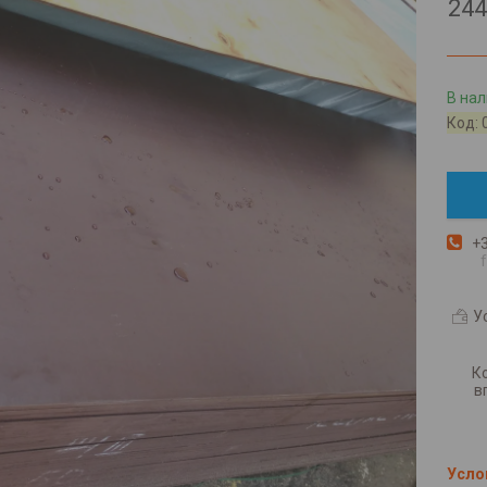
244
В на
Код:
+3
У
К
в