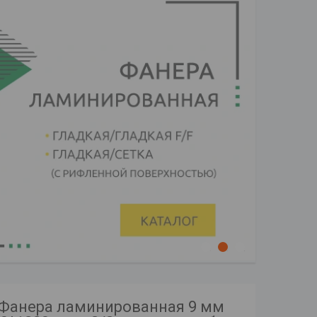
1
2
3
Фанера ламинированная 9 мм