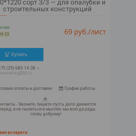
0*1220 сорт 3/3 — для опалубки и
строительных конструкций
личии
69
руб.
/лист
09 33
Купить
75 (29) 683-14-38
faneratorg@bk.ru
словия оплаты и доставки
График работы
онтакты - Звоните, пишите-пусть дело движется
перед, а не пылиться в мыслях. мы всегда рады
слову доброму!